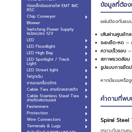
ข้อมูลที่ต้อ
ท่อเหล็กร้อยสายไฟ EMT IMC
RSC
Chip Conveyor
แผ่นป้องกันแบบเ
Blower
Switching Power Supply
หม้อแปลง 12V
เส้นผ่านศูนย์
LED
ระยะยืด-หด
— ค
LED Floodlight
ความเร็วรอบ
— 
LED High Bay
สภาพแวดล้อม
LED Spotlight / Track
Light
รูปแบบการยึด
LED Street light
ไฟฉุกเฉิน
หากมีแบบหรือรูป
ขารองเครื่องจักร
Cable Ties สายรัดพลาสติก
Cable Stainless Steel Ties
คำถามที่พบ
สายรัดสแตนเลส
Fastenners
Protection
Spiral Steel 
Wire Connectors
Terminals & Lugs
เหมาะกับแกนหมุ