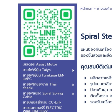
หน้าแรก
>
ยางเบลโล
Spiral St
แผ่นป้องกันเครื่
ของชิ้นส่วนและยืด
มอเตอร์ Assist Motor
คุณสมบัติเด่
สายไฟญี่ปุ่น Taiyo
สายไฟญี่ปุ่น Furukawa EM-
ผลิตจากเหล
LMFC
รูปแบบเกลียว
สายไฟไทยยาซากิ Thai
Yazaki
ป้องกันฝุ่น 
สายไฟสปริง Spiral Spring
ติดตั้งง่าย
Cable
รองรับเครื
สายเคเบิลสำหรับ CC-Link
สายแบตเตอร์รี่ ELECTRIC
WIRE BATTERY