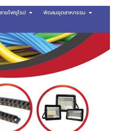
สายไฟยุโรป
พัดลมอุตสาหกรรม