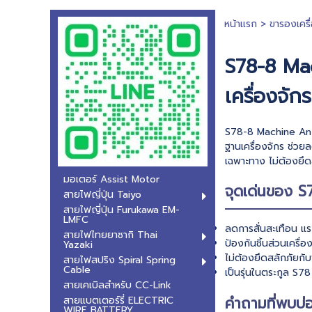
หน้าแรก
>
ขารองเครื
S78-8 Ma
เครื่องจักร
S78-8 Machine Anti-
ฐานเครื่องจักร ช่วย
เฉพาะทาง ไม่ต้องยึด
มอเตอร์ Assist Motor
จุดเด่นของ 
สายไฟญี่ปุ่น Taiyo
สายไฟญี่ปุ่น Furukawa EM-
LMFC
ลดการสั่นสะเทือน แ
สายไฟไทยยาซากิ Thai
ป้องกันชิ้นส่วนเครื
Yazaki
ไม่ต้องยึดสลักภัยกั
สายไฟสปริง Spiral Spring
Cable
เป็นรุ่นในตระกูล S
สายเคเบิลสำหรับ CC-Link
คำถามที่พบบ่
สายแบตเตอร์รี่ ELECTRIC
WIRE BATTERY