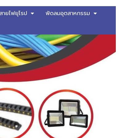
สายไฟยุโรป
พัดลมอุตสาหกรรม