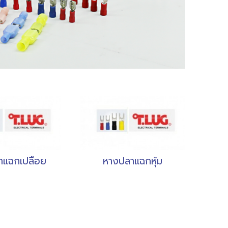
าแฉกเปลือย
หางปลาแฉกหุ้ม