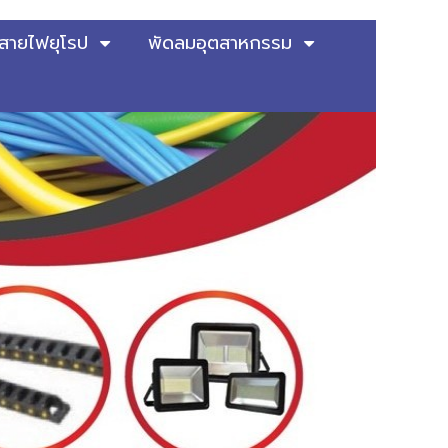
สายไฟยุโรป
พัดลมอุตสาหกรรม