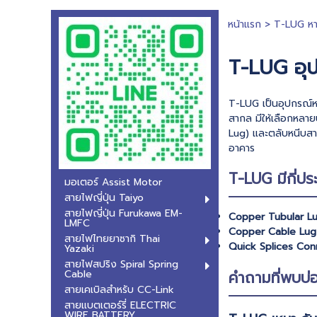
หน้าแรก
>
T-LUG ห
T-LUG อุ
T-LUG เป็นอุปกรณ์ห
สากล มีให้เลือกหลา
Lug) และตลับหนีบส
อาคาร
T-LUG มีกี่ปร
มอเตอร์ Assist Motor
สายไฟญี่ปุ่น Taiyo
สายไฟญี่ปุ่น Furukawa EM-
Copper Tubular L
LMFC
Copper Cable Lug
สายไฟไทยยาซากิ Thai
Quick Splices Con
Yazaki
สายไฟสปริง Spiral Spring
คำถามที่พบบ่
Cable
สายเคเบิลสำหรับ CC-Link
สายแบตเตอร์รี่ ELECTRIC
WIRE BATTERY