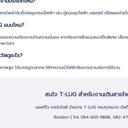
บงานประเภทไหน?
อสายไฟเข้ากับขั้วต่ออุปกรณ์ไฟฟ้า เช่น ตู้ควบคุมไฟฟ้า มอเตอร์ หรือแผงจ
G แบบไหน?
้วต่อและความต้องการด้านความมั่นคง หากต้องการยึดแน่นหนาเป็นพิเศษ เลือก
nectors
ัสดุอะไร?
าพสูง ได้มาตรฐานสากล ให้ค่าความนำไฟฟ้าดีและทนทานต่อการใช้งาน
สนใจ T-LUG สำหรับงานเดินสายไ
แอคทีโว เทคโนโลยี จำหน่าย T-LUG ครบทุกขนาด มีสต๊
ติดต่อเรา | โทร 084-605-9888, 082-4