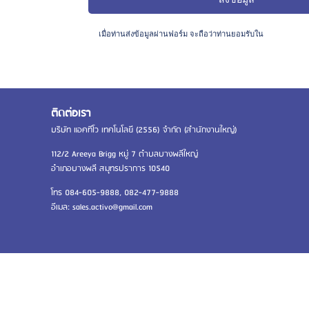
เมื่อท่านส่งข้อมูลผ่านฟอร์ม จะถือว่าท่านยอมรับใน
นโยบายความเ
ติดต่อเรา
บริษัท แอคทีโว เทคโนโลยี (2556) จำกัด (สำนักงานใหญ่)
112/2 Areeya Brigg หมู่ 7 ตำบลบางพลีใหญ่
อำเภอบางพลี สมุทรปราการ 10540
โทร
084-605-9888
,
082-477-9888
อีเมล:
sales.activo@gmail.com