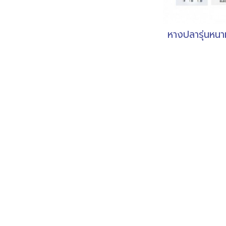
หางปลารุ่นหนา